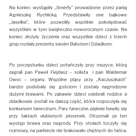
Na koniec wystąpiły „Smerfy” prowadzone przez panią
Agnieszkę Rychlicką. Przedstawiły one bajkowe
„Jasełka”, które pozwoliły wspólnie pokolędować
wszystkim w tym świąteczno-noworocznym czasie. Na
koniec złożyły życzenia oraz wszystkie dzieci z trzech
grup rozdały prezenty swoim Babciom i Dziadkom.
Po poczęstunku dzieci potańczyły przy muzyce, którą
zagrali pan Paweł Fiejdasz – solista i pan Waldemar
Owoc – organy. Wspólne pląsy przy „Kaczuszkach”
bardzo podobały się gościom i zostały nagrodzone
dużymi brawami. Po zabawie dzieci odebrali rodzice a
dziadkowie zostali na dalszą część, która rozpoczęła się
konkursem tanecznym. Pary taneczne, pięknie bawiły się
przy taktach ulubionych piosenek. Otrzymali za ten
występ brawa oraz nagrody. Przy stołach toczyły się
rozmowy, na parkiecie nie brakowało chętnych do tańca.