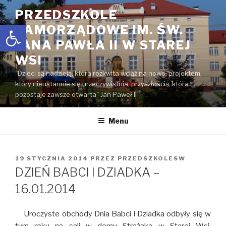
Przejdź
PRZEDSZKOLE
do
Open toolbar
SAMORZĄDOWE IM. ŚW.
treści
JANA PAWŁA II W STAREJ
WSI
"Dzieci są nadzieją, która rozkwita wciąż na nowo, projektem,
który nieustannie się urzeczywistnia, przyszłością, która
pozostaje zawsze otwarta" Jan Paweł II
Menu
OPUBLIKOWANE
19 STYCZNIA 2014
PRZEZ
PRZEDSZKOLESW
W
DZIEŃ BABCI I DZIADKA –
16.01.2014
Uroczyste obchody Dnia Babci i Dziadka odbyły się w