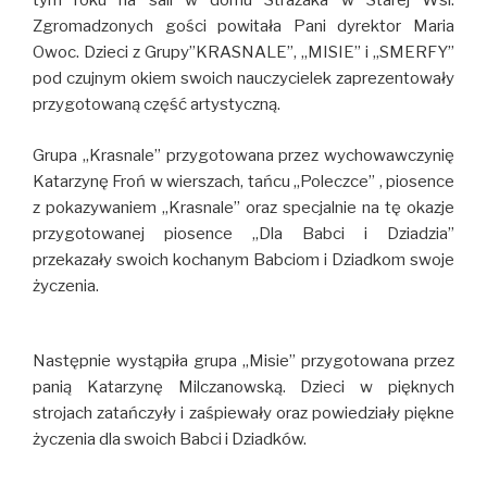
tym roku na sali w domu Strażaka w Starej Wsi.
Zgromadzonych gości powitała Pani dyrektor Maria
Owoc. Dzieci z Grupy”KRASNALE”, „MISIE” i „SMERFY”
pod czujnym okiem swoich nauczycielek zaprezentowały
przygotowaną część artystyczną.
Grupa „Krasnale” przygotowana przez wychowawczynię
Katarzynę Froń w wierszach, tańcu „Poleczce” , piosence
z pokazywaniem „Krasnale” oraz specjalnie na tę okazje
przygotowanej piosence „Dla Babci i Dziadzia”
przekazały swoich kochanym Babciom i Dziadkom swoje
życzenia.
Następnie wystąpiła grupa „Misie” przygotowana przez
panią Katarzynę Milczanowską. Dzieci w pięknych
strojach zatańczyły i zaśpiewały oraz powiedziały piękne
życzenia dla swoich Babci i Dziadków.