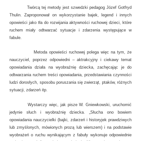
Twórcą tej metody jest szwedzki pedagog Józef Gotfryd
Thulin. Zaproponował on wykorzystanie bajek, legend i innych
opowieści jako tła do rozwijania aktywności ruchowej dzieci, które
ruchem miały odtwarzać sytuacje i zdarzenia występujące w
fabule.
Metoda opowieści ruchowej polega więc na tym, że
nauczyciel, poprzez odpowiedni – aktrakcyjny i ciekawy temat
opowiadania działa na wyobraźnię dziecka, zachęcając je do
odtwarzania ruchem treści opowiadania, przedstawiania czynności
ludzi dorosłych, sposobu poruszania się zwierząt, ptaków, różnych
sytuacji, zdarzeń itp.
Wystarczy więc, jak pisze W. Gniewkowski, uruchomić
jedynie słuch i wyobraźnię dziecka
. „Słucha ono bowiem
opowiadania nauczycielki (bajki, zdarzeń i historyjek prawdziwych
lub zmyślonych, mówionych prozą lub wierszem) i na podstawie
wyobrażeń o ruchu wynikającym z fabuły wykonuje odpowiednie