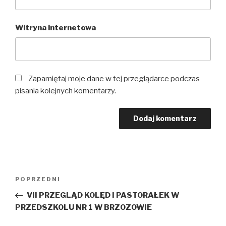
Witryna internetowa
Zapamiętaj moje dane w tej przeglądarce podczas
pisania kolejnych komentarzy.
Nawigacja
Poprzedni
POPRZEDNI
wpisu
wpis
VII PRZEGLĄD KOLĘD I PASTORAŁEK W
PRZEDSZKOLU NR 1 W BRZOZOWIE