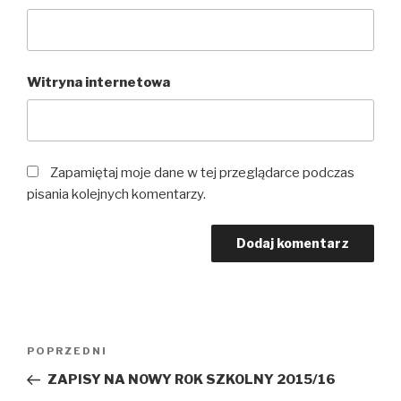
Witryna internetowa
Zapamiętaj moje dane w tej przeglądarce podczas
pisania kolejnych komentarzy.
Nawigacja
Poprzedni
POPRZEDNI
wpisu
wpis
ZAPISY NA NOWY ROK SZKOLNY 2015/16