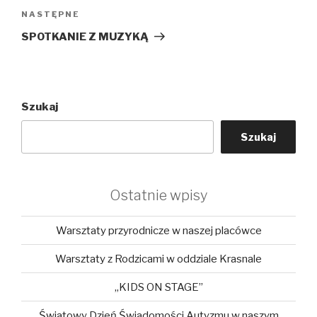
Następny
NASTĘPNE
wpis
SPOTKANIE Z MUZYKĄ
Szukaj
Szukaj
Ostatnie wpisy
Warsztaty przyrodnicze w naszej placówce
Warsztaty z Rodzicami w oddziale Krasnale
„KIDS ON STAGE”
Światowy Dzień Świadomości Autyzmu w naszym