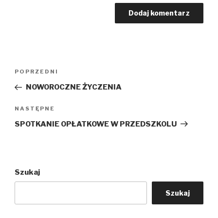
Nawigacja
Poprzedni
POPRZEDNI
wpisu
wpis
NOWOROCZNE ŻYCZENIA
Następny
NASTĘPNE
wpis
SPOTKANIE OPŁATKOWE W PRZEDSZKOLU
Szukaj
Szukaj