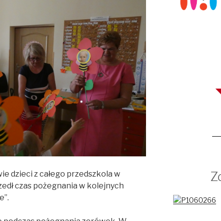
Zd
ie dzieci z całego przedszkola w
zedł czas pożegnania w kolejnych
e”.