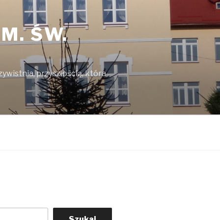
M. ŚW.
ywistnia, przyszłością, która
Szukaj