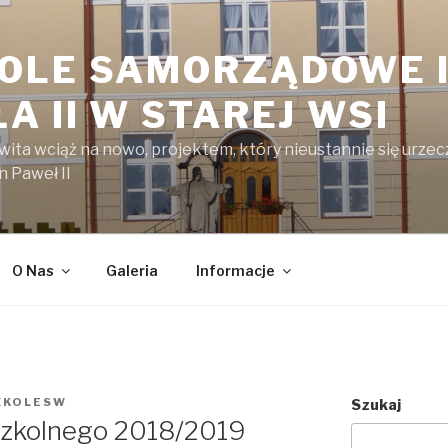
OLE SAMORZĄDOWE I
A II W STAREJ WSI
kwita wciąż na nowo, projektem, który nieustannie się urzecz
n Paweł II
O Nas
Galeria
Informacje
ZKOLESW
Szukaj
szkolnego 2018/2019