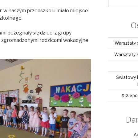
r. w naszym przedszkolu miało miejsce
zkolnego.
O
mi pożegnały się dzieci z grupy
ed zgromadzonymi rodzicami wakacyjne
Warsztaty 
Warsztaty z
Światowy 
XIX Spo
Da
A