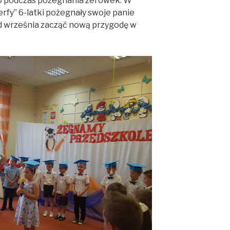
ło podczas pożegnania zerówek. W
rfy” 6-latki pożegnały swoje panie
d września zacząć nową przygodę w