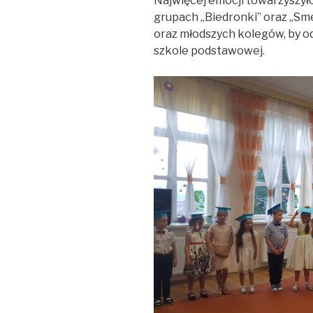
Najwięcej emocji towarzyszy
grupach „Biedronki” oraz „Sme
oraz młodszych kolegów, by o
szkole podstawowej.