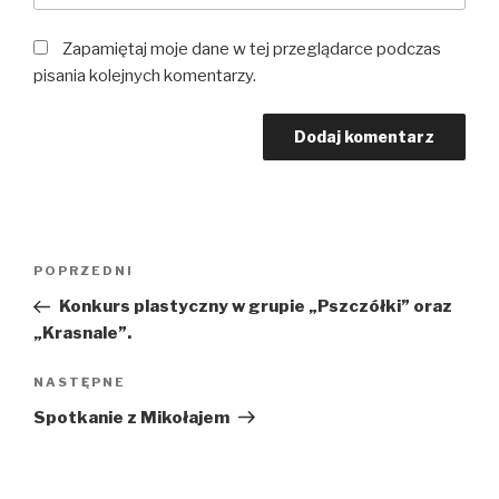
Zapamiętaj moje dane w tej przeglądarce podczas
pisania kolejnych komentarzy.
Nawigacja
Poprzedni
POPRZEDNI
wpisu
wpis
Konkurs plastyczny w grupie „Pszczółki” oraz
„Krasnale”.
Następny
NASTĘPNE
wpis
Spotkanie z Mikołajem