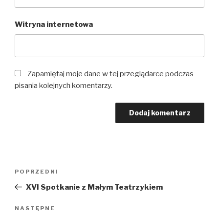
Witryna internetowa
Zapamiętaj moje dane w tej przeglądarce podczas
pisania kolejnych komentarzy.
Nawigacja
Poprzedni
POPRZEDNI
wpisu
wpis
XVI Spotkanie z Małym Teatrzykiem
Następny
NASTĘPNE