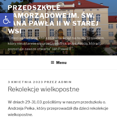
Przejdź
PRZEDSZKOLE
do
Open toolbar
SAMORZĄDOWE IM. ŚW.
treści
JANA PAWŁA II W STAREJ
WSI
"Dzieci są nadzieją, która rozkwita wciąż na nowo, projektem,
który nieustannie się urzeczywistnia, przyszłością, która
pozostaje zawsze otwarta" Jan Paweł II
Menu
OPUBLIKOWANE
3 KWIETNIA 2023
PRZEZ
ADMIN
W
Rekolekcje wielkopostne
W dniach 29-31.03 gościliśmy w naszym przedszkolu o.
Andrzeja Pełka , który przeprowadził dla dzieci rekolekcje
wielkopostne.