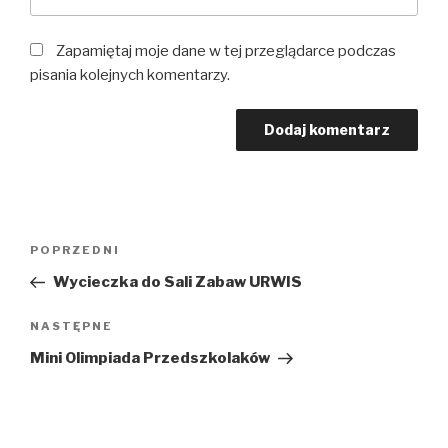
Zapamiętaj moje dane w tej przeglądarce podczas
pisania kolejnych komentarzy.
Nawigacja
Poprzedni
POPRZEDNI
wpisu
wpis
Wycieczka do Sali Zabaw URWIS
Następny
NASTĘPNE
wpis
Mini Olimpiada Przedszkolaków