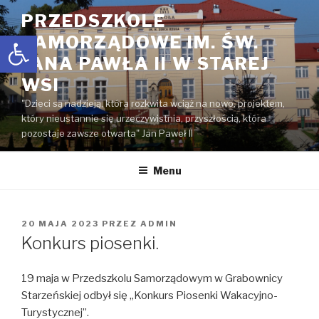
Przejdź
PRZEDSZKOLE
do
Open toolbar
SAMORZĄDOWE IM. ŚW.
treści
JANA PAWŁA II W STAREJ
WSI
"Dzieci są nadzieją, która rozkwita wciąż na nowo, projektem,
który nieustannie się urzeczywistnia, przyszłością, która
pozostaje zawsze otwarta" Jan Paweł II
Menu
OPUBLIKOWANE
20 MAJA 2023
PRZEZ
ADMIN
W
Konkurs piosenki.
19 maja w Przedszkolu Samorządowym w Grabownicy
Starzeńskiej odbył się „Konkurs Piosenki Wakacyjno-
Turystycznej”.