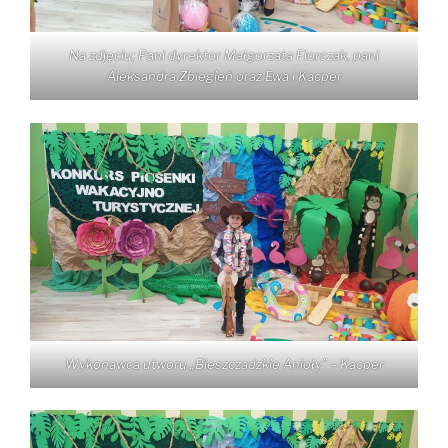
Na zdjęciu; Pani dyrektor Małgorzata Florczak, pani
Aleksandra Zbiegień oraz Ewa i Kacper
Wykonawca utworu „Bieszczadzkie Anioły” – Kacper