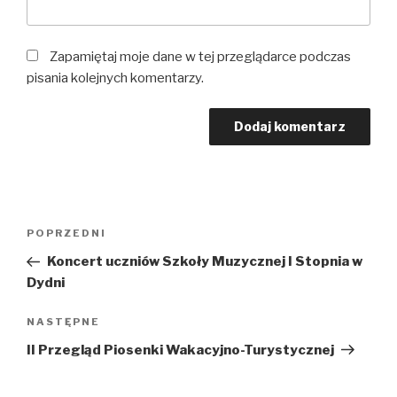
Zapamiętaj moje dane w tej przeglądarce podczas
pisania kolejnych komentarzy.
Nawigacja
Poprzedni
POPRZEDNI
wpisu
wpis
Koncert uczniów Szkoły Muzycznej I Stopnia w
Dydni
Następny
NASTĘPNE
wpis
II Przegląd Piosenki Wakacyjno-Turystycznej