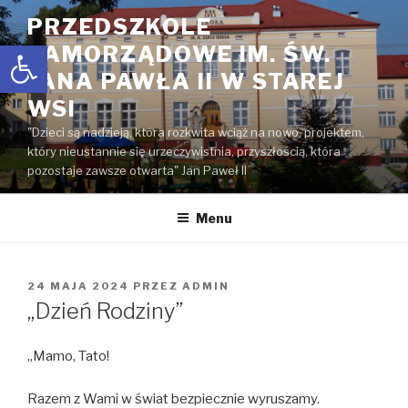
Przejdź
PRZEDSZKOLE
do
Open toolbar
SAMORZĄDOWE IM. ŚW.
treści
JANA PAWŁA II W STAREJ
WSI
"Dzieci są nadzieją, która rozkwita wciąż na nowo, projektem,
który nieustannie się urzeczywistnia, przyszłością, która
pozostaje zawsze otwarta" Jan Paweł II
Menu
OPUBLIKOWANE
24 MAJA 2024
PRZEZ
ADMIN
W
„Dzień Rodziny”
,,Mamo, Tato!
Razem z Wami w świat bezpiecznie wyruszamy.