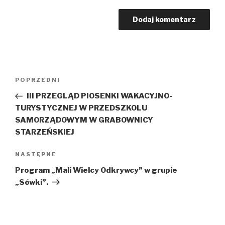
Nawigacja
Poprzedni
POPRZEDNI
wpisu
wpis
III PRZEGLĄD PIOSENKI WAKACYJNO-
TURYSTYCZNEJ W PRZEDSZKOLU
SAMORZĄDOWYM W GRABOWNICY
STARZEŃSKIEJ
Następny
NASTĘPNE
wpis
Program „Mali Wielcy Odkrywcy” w grupie
„Sówki”.