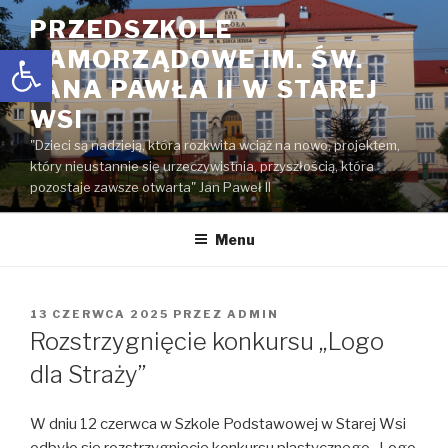
Przejdź
PRZEDSZKOLE
do
Open toolbar
SAMORZĄDOWE IM. ŚW.
treści
JANA PAWŁA II W STAREJ
WSI
"Dzieci są nadzieją, która rozkwita wciąż na nowo, projektem,
który nieustannie się urzeczywistnia, przyszłością, która
pozostaje zawsze otwarta" Jan Paweł II
Menu
OPUBLIKOWANE
13 CZERWCA 2025
PRZEZ
ADMIN
W
Rozstrzygnięcie konkursu „Logo
dla Straży”
W dniu 12 czerwca w Szkole Podstawowej w Starej Wsi