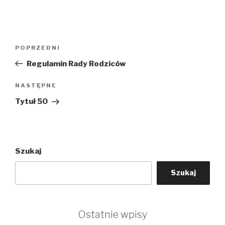
Nawigacja
Poprzedni
POPRZEDNI
wpisu
wpis
Regulamin Rady Rodziców
Następny
NASTĘPNE
wpis
Tytuł 50
Szukaj
Szukaj
Ostatnie wpisy