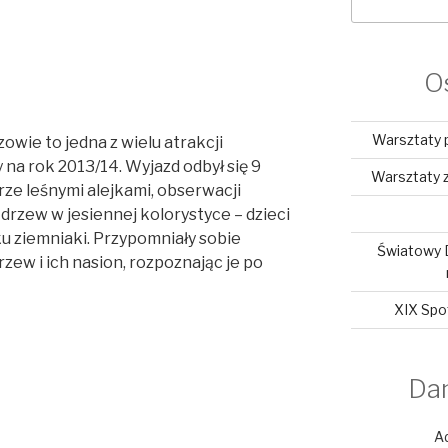
O
Warsztaty 
owie to jedna z wielu atrakcji
 na rok 2013/14. Wyjazd odbył się 9
Warsztaty z
rze leśnymi alejkami, obserwacji
 drzew w jesiennej kolorystyce – dzieci
 ziemniaki. Przypomniały sobie
Światowy 
zew i ich nasion, rozpoznając je po
XIX Spo
Da
A