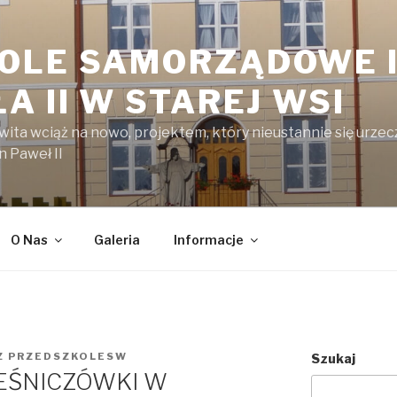
OLE SAMORZĄDOWE I
A II W STAREJ WSI
kwita wciąż na nowo, projektem, który nieustannie się urzecz
n Paweł II
O Nas
Galeria
Informacje
Z
PRZEDSZKOLESW
Szukaj
EŚNICZÓWKI W