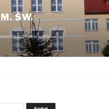
M. ŚW.
ywistnia, przyszłością, która
Szukaj