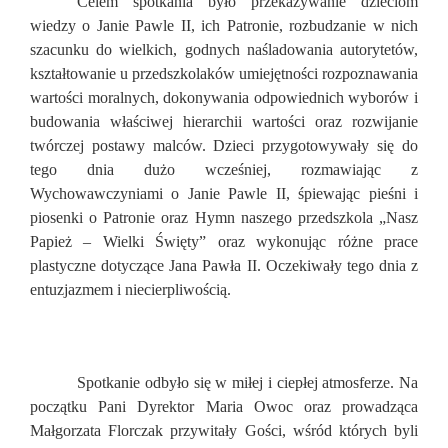
Celem spotkania było przekazywanie dzieciom
wiedzy o Janie Pawle II, ich Patronie, rozbudzanie w nich
szacunku do wielkich, godnych naśladowania autorytetów,
kształtowanie u przedszkolaków umiejętności rozpoznawania
wartości moralnych, dokonywania odpowiednich wyborów i
budowania właściwej hierarchii wartości oraz rozwijanie
twórczej postawy malców. Dzieci przygotowywały się do
tego dnia dużo wcześniej, rozmawiając z
Wychowawczyniami o Janie Pawle II, śpiewając pieśni i
piosenki o Patronie oraz Hymn naszego przedszkola „Nasz
Papież – Wielki Święty” oraz wykonując różne prace
plastyczne dotyczące Jana Pawła II. Oczekiwały tego dnia z
entuzjazmem i niecierpliwością.
Spotkanie odbyło się w miłej i ciepłej atmosferze. Na
początku Pani Dyrektor Maria Owoc oraz prowadząca
Małgorzata Florczak przywitały Gości, wśród których byli