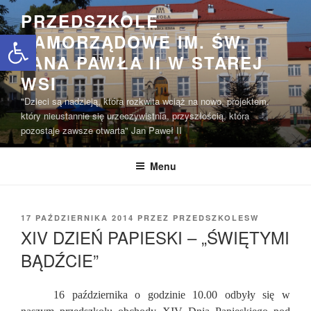
Przejdź
PRZEDSZKOLE
do
Open toolbar
SAMORZĄDOWE IM. ŚW.
treści
JANA PAWŁA II W STAREJ
WSI
"Dzieci są nadzieją, która rozkwita wciąż na nowo, projektem,
który nieustannie się urzeczywistnia, przyszłością, która
pozostaje zawsze otwarta" Jan Paweł II
Menu
OPUBLIKOWANE
17 PAŹDZIERNIKA 2014
PRZEZ
PRZEDSZKOLESW
W
XIV DZIEŃ PAPIESKI – „ŚWIĘTYMI
BĄDŹCIE”
16 października o godzinie 10.00 odbyły się w