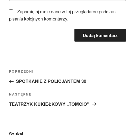
Zapamiętaj moje dane w tej przeglądarce podczas
pisania kolejnych komentarzy.
Nawigacja
Poprzedni
POPRZEDNI
wpisu
wpis
SPOTKANIE Z POLICJANTEM 30
Następny
NASTĘPNE
wpis
TEATRZYK KUKIEŁKOWY „TOMCIO”
Szukaj