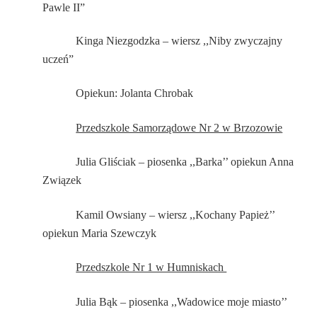
Pawle II”
Kinga Niezgodzka – wiersz ,,Niby zwyczajny
uczeń”
Opiekun: Jolanta Chrobak
Przedszkole Samorządowe Nr 2 w Brzozowie
Julia Gliściak – piosenka ,,Barka’’ opiekun Anna
Związek
Kamil Owsiany – wiersz ,,Kochany Papież’’
opiekun Maria Szewczy k
Przedszkole Nr 1 w Humniskach
Julia Bąk – piosenka ,,Wadowice moje miasto’’