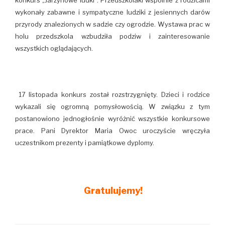
konkurs „Jarzynowe ludki”. Przedszkolaki wspólnie z rodzicami
wykonały zabawne i sympatyczne ludziki z jesiennych darów
przyrody znalezionych w sadzie czy ogrodzie. Wystawa prac w
holu przedszkola wzbudziła podziw i zainteresowanie
wszystkich oglądających.
17 listopada konkurs został rozstrzygnięty. Dzieci i rodzice
wykazali się ogromną pomysłowością. W związku z tym
postanowiono jednogłośnie wyróżnić wszystkie konkursowe
prace. Pani Dyrektor Maria Owoc uroczyście wręczyła
uczestnikom prezenty i pamiątkowe dyplomy.
Gratulujemy!