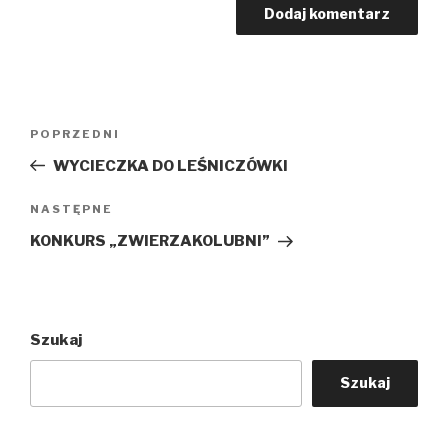
Nawigacja
Poprzedni
POPRZEDNI
wpisu
wpis
WYCIECZKA DO LEŚNICZÓWKI
Następny
NASTĘPNE
wpis
KONKURS „ZWIERZAKOLUBNI”
Szukaj
Szukaj