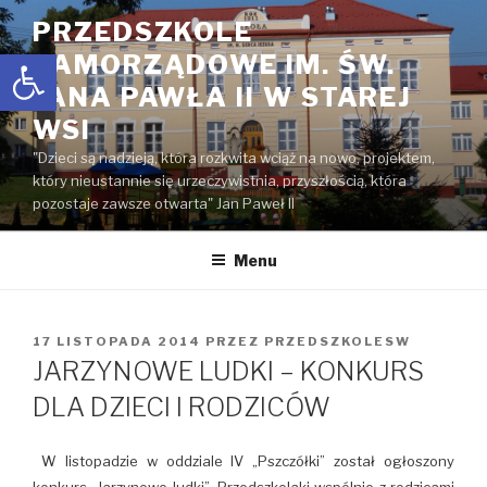
Przejdź
PRZEDSZKOLE
do
Open toolbar
SAMORZĄDOWE IM. ŚW.
treści
JANA PAWŁA II W STAREJ
WSI
"Dzieci są nadzieją, która rozkwita wciąż na nowo, projektem,
który nieustannie się urzeczywistnia, przyszłością, która
pozostaje zawsze otwarta" Jan Paweł II
Menu
OPUBLIKOWANE
17 LISTOPADA 2014
PRZEZ
PRZEDSZKOLESW
W
JARZYNOWE LUDKI – KONKURS
DLA DZIECI I RODZICÓW
W listopadzie w oddziale IV „Pszczółki” został ogłoszony