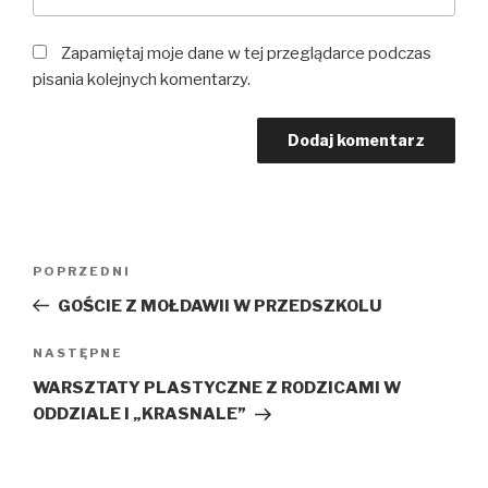
Zapamiętaj moje dane w tej przeglądarce podczas
pisania kolejnych komentarzy.
Nawigacja
Poprzedni
POPRZEDNI
wpisu
wpis
GOŚCIE Z MOŁDAWII W PRZEDSZKOLU
Następny
NASTĘPNE
wpis
WARSZTATY PLASTYCZNE Z RODZICAMI W
ODDZIALE I „KRASNALE”