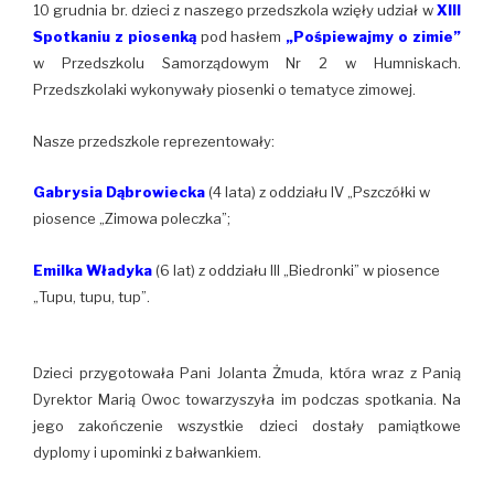
10 grudnia br. dzieci z naszego przedszkola wzięły udział w
XIII
Spotkaniu z piosenką
pod hasłem
„Pośpiewajmy o zimie”
w Przedszkolu Samorządowym Nr 2 w Humniskach.
Przedszkolaki wykonywały piosenki o tematyce zimowej.
Nasze przedszkole reprezentowały:
Gabrysia Dąbrowiecka
(4 lata) z oddziału IV „Pszczółki w
piosence „Zimowa poleczka”;
Emilka Władyka
(6 lat) z oddziału III „Biedronki” w piosence
„Tupu, tupu, tup”.
Dzieci przygotowała Pani Jolanta Żmuda, która wraz z Panią
Dyrektor Marią Owoc towarzyszyła im podczas spotkania. Na
jego zakończenie wszystkie dzieci dostały pamiątkowe
dyplomy i upominki z bałwankiem.