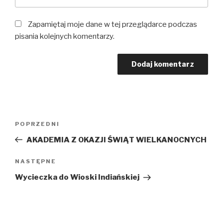
Zapamiętaj moje dane w tej przeglądarce podczas
pisania kolejnych komentarzy.
Nawigacja
Poprzedni
POPRZEDNI
wpisu
wpis
AKADEMIA Z OKAZJI ŚWIĄT WIELKANOCNYCH
Następny
NASTĘPNE
wpis
Wycieczka do Wioski Indiańskiej