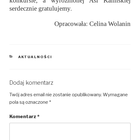
konkursie, a wyróżnionej Asi Kalińskiej
serdecznie gratulujemy.
Opracowała: Celina Wolanin
KATEGORIE
AKTUALNOŚCI
Dodaj komentarz
Twój adres email nie zostanie opublikowany.
Wymagane
pola są oznaczone
*
Komentarz
*