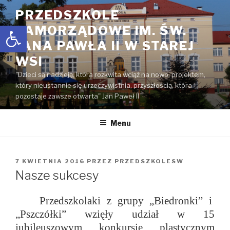
Przejdź
PRZEDSZKOLE
do
Open toolbar
SAMORZĄDOWE IM. ŚW.
treści
JANA PAWŁA II W STAREJ
WSI
"Dzieci są nadzieją, która rozkwita wciąż na nowo, projektem,
który nieustannie się urzeczywistnia, przyszłością, która
pozostaje zawsze otwarta" Jan Paweł II
Menu
OPUBLIKOWANE
7 KWIETNIA 2016
PRZEZ
PRZEDSZKOLESW
W
Nasze sukcesy
Przedszkolaki z grupy „Biedronki” i
„Pszczółki” wzięły udział w 15
jubileuszowym konkursie plastycznym