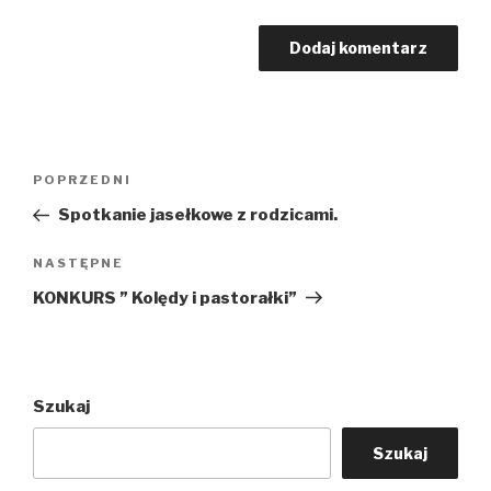
Nawigacja
Poprzedni
POPRZEDNI
wpisu
wpis
Spotkanie jasełkowe z rodzicami.
Następny
NASTĘPNE
wpis
KONKURS ” Kolędy i pastorałki”
Szukaj
Szukaj