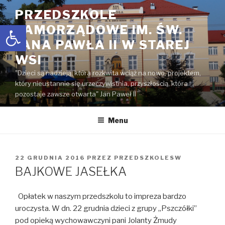
Przejdź
PRZEDSZKOLE
do
Open toolbar
SAMORZĄDOWE IM. ŚW.
treści
JANA PAWŁA II W STAREJ
WSI
"Dzieci są nadzieją, która rozkwita wciąż na nowo, projektem,
który nieustannie się urzeczywistnia, przyszłością, która
pozostaje zawsze otwarta" Jan Paweł II
Menu
OPUBLIKOWANE
22 GRUDNIA 2016
PRZEZ
PRZEDSZKOLESW
W
BAJKOWE JASEŁKA
Opłatek w naszym przedszkolu to impreza bardzo
uroczysta. W dn. 22 grudnia dzieci z grupy „Pszczółki”
pod opieką wychowawczyni pani Jolanty Żmudy