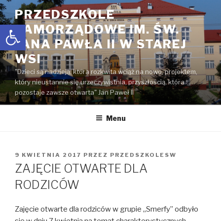
Przejdź
PRZEDSZKOLE
do
Open toolbar
SAMORZĄDOWE IM. ŚW.
treści
JANA PAWŁA II W STAREJ
WSI
"Dzieci są nadzieją, która rozkwita wciąż na nowo, projektem,
który nieustannie się urzeczywistnia, przyszłością, która
pozostaje zawsze otwarta" Jan Paweł II
Menu
OPUBLIKOWANE
9 KWIETNIA 2017
PRZEZ
PRZEDSZKOLESW
W
ZAJĘCIE OTWARTE DLA
RODZICÓW
Zajęcie otwarte dla rodziców w grupie „Smerfy” odbyło