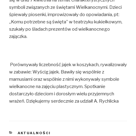
się w dniu 7 kwietnia na temat charakterystycznych
symboli związanych ze świętami Wielkanocnymi. Dzieci
śpiewały piosenki, improwizowały do opowiadania, pt:
„Komu potrzebne są święta” w teatrzyku kukiełkowym,
szukały po śladach prezentów od wielkanocnego
zajączka.
Porównywały liczebność jajek w koszykach, rywalizowały
w zabawie: Wyścig jajek. Bawiły się wspólnie z
mamusiami oraz wspólnie z nimi wykonywały symbole
wielkanocne na zajęciu plastycznym. Spotkanie
dostarczyło dzieciom i dorosłym wielu przyjemnych
wrażeń. Dziękujemy serdecznie za udział! A. Rychlicka
KATEGORIE
AKTUALNOŚCI