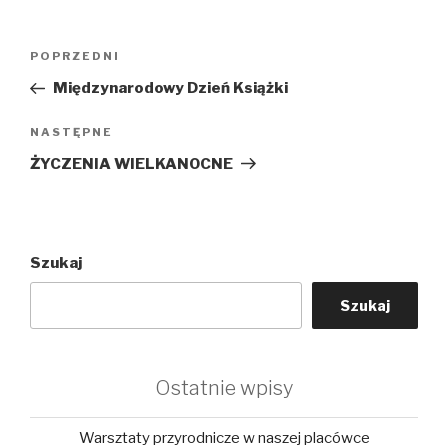
Nawigacja
Poprzedni
POPRZEDNI
wpisu
wpis
Międzynarodowy Dzień Książki
Następny
NASTĘPNE
wpis
ŻYCZENIA WIELKANOCNE
Szukaj
Szukaj
Ostatnie wpisy
Warsztaty przyrodnicze w naszej placówce