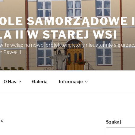
OLE SAMORZĄDOWE I
A II W STAREJ WSI
kwita wciąż na nowo, projektem, który nieustannie się urzecz
n Paweł II
O Nas
Galeria
Informacje
IN
Szukaj