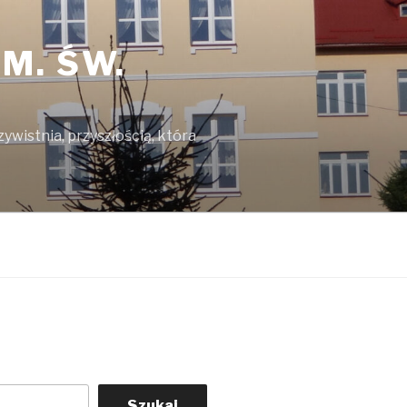
M. ŚW.
ywistnia, przyszłością, która
Szukaj