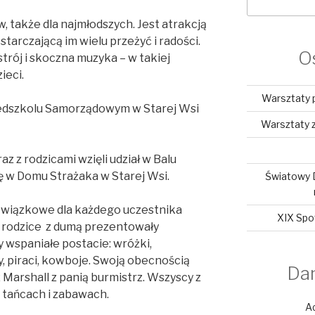
, także dla najmłodszych. Jest atrakcją
starczającą im wielu przeżyć i radości.
O
trój i skoczna muzyka – w takiej
ieci.
Warsztaty 
zedszkolu Samorządowym w Starej Wsi
Warsztaty z
az z rodzicami wzięli udział w Balu
ę w Domu Strażaka w Starej Wsi.
Światowy 
owiązkowe dla każdego uczestnika
XIX Spo
ch rodzice z dumą prezentowały
ły wspaniałe postacie: wróżki,
cy, piraci, kowboje. Swoją obecnością
Da
 Marshall z panią burmistrz. Wszyscy z
 tańcach i zabawach.
A