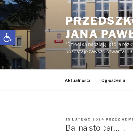
Przejdź
do
PRZEDSZK
treści
Open toolbar
JANA PAWŁ
"Dzieci są nadzieją, która roz
pozostaje zawsze otwarta" Ja
Aktualności
Ogłoszenia
OPUBLIKOWANE
15 LUTEGO 2024
PRZEZ
ADM
W
Bal na sto par……