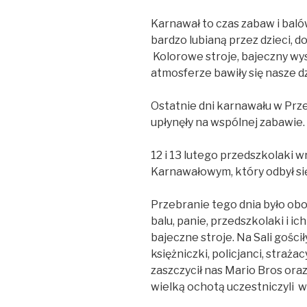
Karnawał to czas zabaw i balów
bardzo lubianą przez dzieci, do
Kolorowe stroje, bajeczny wys
atmosferze bawiły się nasze dz
Ostatnie dni karnawału w Pr
upłynęły na wspólnej zabawie.
12 i 13 lutego przedszkolaki wr
Karnawałowym, który odbył si
Przebranie tego dnia było ob
balu, panie, przedszkolaki i i
bajeczne stroje. Na Sali gości
księżniczki, policjanci, straża
zaszczycił nas Mario Bros oraz
wielką ochotą uczestniczyli w