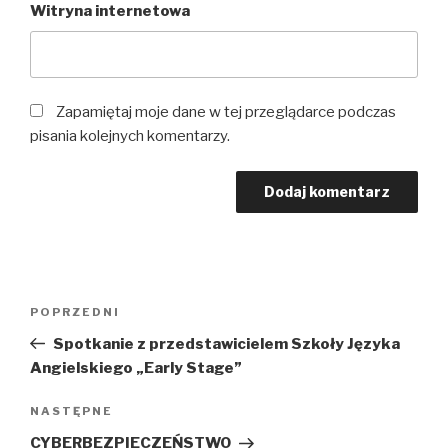
Witryna internetowa
Zapamiętaj moje dane w tej przeglądarce podczas
pisania kolejnych komentarzy.
Nawigacja
Poprzedni
POPRZEDNI
wpisu
wpis
Spotkanie z przedstawicielem Szkoły Języka
Angielskiego „Early Stage”
Następny
NASTĘPNE
wpis
CYBERBEZPIECZEŃSTWO