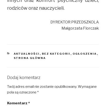
innych oraz komfort psychiczny dzieci,
rodziców oraz nauczycieli.
DYREKTOR PRZEDSZKOLA
Małgorzata Florczak
KATEGORIE
AKTUALNOŚCI
,
BEZ KATEGORII
,
OGŁOSZENIA
,
STRONA GŁÓWNA
Dodaj komentarz
Twój adres email nie zostanie opublikowany.
Wymagane
pola są oznaczone
*
Komentarz
*