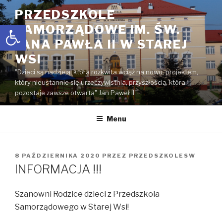
Przejdź
PRZEDSZKOLE
do
Open toolbar
SAMORZĄDOWE IM. ŚW.
treści
JANA PAWŁA II W STAREJ
WSI
"Dzieci są nadzieją, która rozkwita wciąż na nowo, projektem,
który nieustannie się urzeczywistnia, przyszłością, która
pozostaje zawsze otwarta" Jan Paweł II
Menu
OPUBLIKOWANE
8 PAŹDZIERNIKA 2020
PRZEZ
PRZEDSZKOLESW
W
INFORMACJA !!!
Szanowni Rodzice dzieci z Przedszkola
Samorządowego w Starej Wsi!