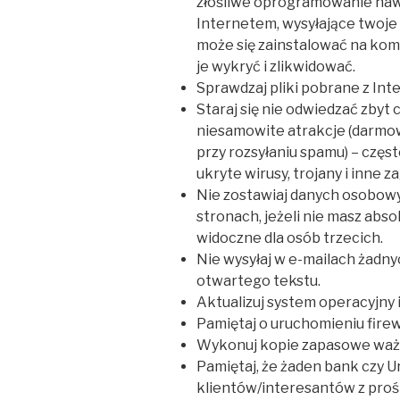
złośliwe oprogramowanie naw
Internetem, wysyłające twoje 
może się zainstalować na kom
je wykryć i zlikwidować.
Sprawdzaj pliki pobrane z In
Staraj się nie odwiedzać zbyt 
niesamowite atrakcje (darmowe
przy rozsyłaniu spamu) – częst
ukryte wirusy, trojany i inne z
Nie zostawiaj danych osobow
stronach, jeżeli nie masz abso
widoczne dla osób trzecich.
Nie wysyłaj w e-mailach żadn
otwartego tekstu.
Aktualizuj system operacyjny i
Pamiętaj o uruchomieniu firew
Wykonuj kopie zapasowe waż
Pamiętaj, że żaden bank czy Ur
klientów/interesantów z prośb