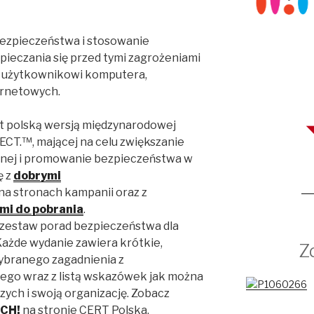
ezpieczeństwa i stosowanie
ieczania się przed tymi zagrożeniami
 użytkownikowi komputera,
ernetowych.
st polską wersją międzynarodowej
CT.™, mającej na celu zwiększanie
nej i promowanie bezpieczeństwa w
ę z
dobrymi
a stronach kampanii oraz z
mi do pobrania
.
 zestaw porad bezpieczeństwa dla
żde wydanie zawiera krótkie,
Zd
ybranego zagadnienia z
go wraz z listą wskazówek jak można
szych i swoją organizację. Zobacz
CH!
na stronie CERT Polska.