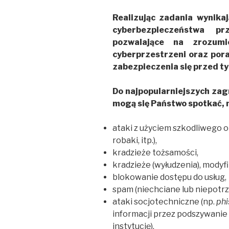
Realizując zadania wynika
cyberbezpieczeństwa pr
pozwalające na zrozumi
cyberprzestrzeni oraz por
zabezpieczenia się przed t
Do najpopularniejszych zag
mogą się Państwo spotkać, 
ataki z użyciem szkodliwego 
robaki, itp.),
kradzieże tożsamości,
kradzieże (wyłudzenia), modyf
blokowanie dostępu do usług,
spam (niechciane lub niepotr
ataki socjotechniczne (np.
phi
informacji przez podszywanie 
instytucję).