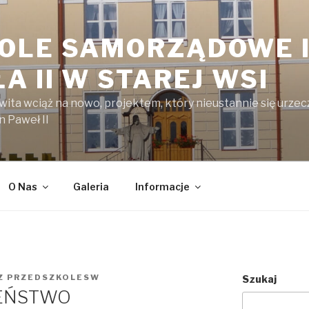
OLE SAMORZĄDOWE I
A II W STAREJ WSI
kwita wciąż na nowo, projektem, który nieustannie się urzecz
n Paweł II
O Nas
Galeria
Informacje
Z
PRZEDSZKOLESW
Szukaj
EŃSTWO