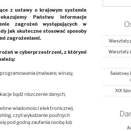
jące z ustawy o krajowym systemie
zekazujemy Państwu informacje
O
enie zagrożeń występujących w
ady jak skuteczne stosować sposoby
ymi zagrożeniami.
Warsztaty 
Warsztaty z
rożeń w cyberprzestrzeni, z którymi
należą:
oprogramowania (
malware
, wirusy,
Światowy 
XIX Spo
ikacje bądź niszczenie danych,
zebne wiadomości elektroniczne),
Da
shing
, czyli wyłudzanie poufnych
się pod godną zaufania osobę lub
A