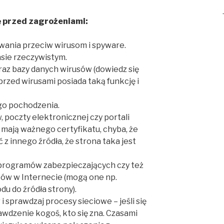
ę przed zagrożeniami:
owania przeciw wirusom i spyware.
asie rzeczywistym.
az bazy danych wirusów (dowiedz się
rzed wirusami posiada taką funkcję i
go pochodzenia.
, poczty elektronicznej czy portali
 mają ważnego certyfikatu, chyba, że
 innego źródła, że strona taka jest
programów zabezpieczających czy też
ków w Internecie (mogą one np.
du do źródła strony).
i sprawdzaj procesy sieciowe – jeśli się
awdzenie kogoś, kto się zna. Czasami