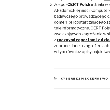
Zespół
CERT Polska
działa w
Akademickiej Sieci Komputer
badawczego prowadzącego dzi
domen .pl i dostarczającego 
teleinformatyczne. CERT Pols
zwalczających zagrożenia w s
z
rocznymi raportami z dzia
zebrane dane o zagrożeniach 
w tym również opisy najcieka
KATEGORIE
CYBERBEZPIECZEŃSTWO