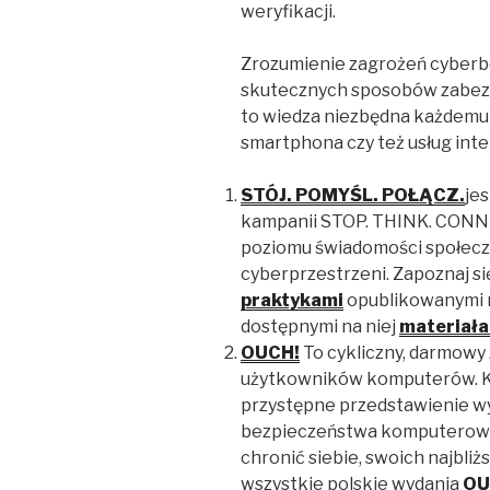
weryfikacji.
Zrozumienie zagrożeń cyberb
skutecznych sposobów zabezp
to wiedza niezbędna każdemu
smartphona czy też usług int
STÓJ. POMYŚL. POŁĄCZ.
je
kampanii STOP. THINK. CONNE
poziomu świadomości społecz
cyberprzestrzeni. Zapoznaj si
praktykami
opublikowanymi n
dostępnymi na niej
materiała
OUCH!
To cykliczny, darmowy
użytkowników komputerów. Ka
przystępne przedstawienie w
bezpieczeństwa komputerowe
chronić siebie, swoich najbliż
wszystkie polskie wydania
OU