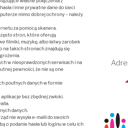
iązujące własne połączenia z
hasła i inne prywatne dane do sieci
puterze mimo dobrej ochrony – należy
ternetu za pomocą skanera.
często stron, które oferują
 filmiki, muzykę, albo łatwy zarobek
o na takich stronach znajdują się
agrożenia.
Adre
ych w niesprawdzonych serwisach i na
lutnej pewności, że nie są one
ych poufnych danych w formie
 aplikacje bez zbędnej zwłoki.
alla.
nych danych.
ząd nie wysyła e-maili do swoich
ą o podanie hasła lub loginu w celu ich