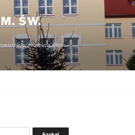
M. ŚW.
ywistnia, przyszłością, która
Szukaj