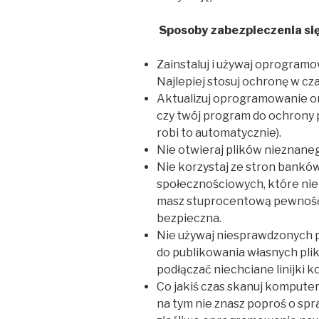
Sposoby zabezpieczenia si
Zainstaluj i używaj oprogram
Najlepiej stosuj ochronę w cz
Aktualizuj oprogramowanie or
czy twój program do ochrony p
robi to automatycznie).
Nie otwieraj plików nieznane
Nie korzystaj ze stron banków
społecznościowych, które nie
masz stuprocentową pewność z
bezpieczna.
Nie używaj niesprawdzonych 
do publikowania własnych pli
podłączać niechciane linijki ko
Co jakiś czas skanuj komputer 
na tym nie znasz poproś o spr