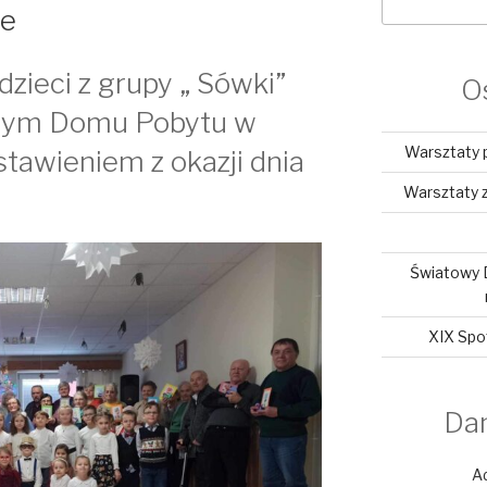
ie
zieci z grupy „ Sówki”
O
nnym Domu Pobytu w
Warsztaty 
tawieniem z okazji dnia
Warsztaty z
Światowy 
XIX Spo
Da
A