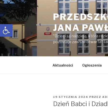
Przejdź
do
PRZEDSZK
treści
Open toolbar
JANA PAWŁ
"Dzieci są nadzieją, która roz
pozostaje zawsze otwarta" Ja
Aktualności
Ogłoszenia
OPUBLIKOWANE
19 STYCZNIA 2024
PRZEZ
AD
W
Dzień Babci i Dzi