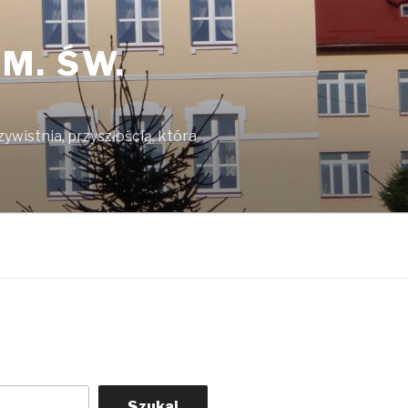
M. ŚW.
ywistnia, przyszłością, która
Szukaj