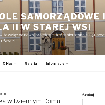
OLE SAMORZĄDOWE I
A II W STAREJ WSI
kwita wciąż na nowo, projektem, który nieustannie się urzecz
n Paweł II
O Nas
Galeria
Informacje
MIN
Szukaj
adka w Dziennym Domu